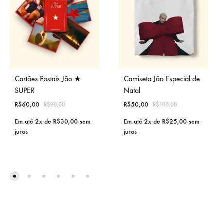
Cartões Postais Jão ★
Camiseta Jão Especial de
SUPER
Natal
R$
60,00
R$
50,00
R$
90,00
R$
100,00
Em até 2x de
R$
30,00
sem
Em até 2x de
R$
25,00
sem
juros
juros